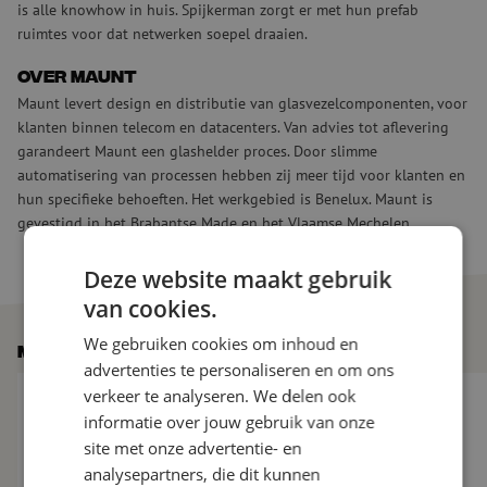
is alle knowhow in huis. Spijkerman zorgt er met hun prefab
ruimtes voor dat netwerken soepel draaien.
Over Maunt
Maunt levert design en distributie van glasvezelcomponenten, voor
klanten binnen telecom en datacenters. Van advies tot aflevering
garandeert Maunt een glashelder proces. Door slimme
automatisering van processen hebben zij meer tijd voor klanten en
hun specifieke behoeften. Het werkgebied is Benelux. Maunt is
gevestigd in het Brabantse Made en het Vlaamse Mechelen.
Deze website maakt gebruik
van cookies.
We gebruiken cookies om inhoud en
Meer nieuws
advertenties te personaliseren en om ons
De glasvezelmarkt verder onder druk: 10 nieuwe vragen aan M
Maunt verwelkomt Vi
verkeer te analyseren. We delen ook
informatie over jouw gebruik van onze
site met onze advertentie- en
analysepartners, die dit kunnen