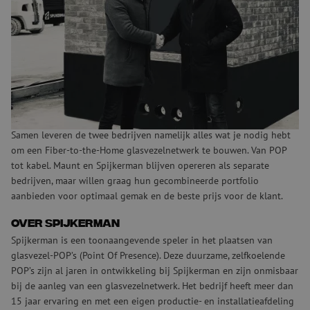
De glasvezelmarkt groeit hard en dit zorgt ervoor dat Maunt en
Spijkerman hun handen ineenslaan. Deze samenwerking is een
perfecte aanvulling op elkaars portfolio en creëert commerciële
voordelen voor hun opdrachtgevers en netwerkeigenaren.
Leestijd:
1
min.
Compleet portfolio
Samen leveren de twee bedrijven namelijk alles wat je nodig hebt
om een Fiber-to-the-Home glasvezelnetwerk te bouwen. Van POP
tot kabel. Maunt en Spijkerman blijven opereren als separate
bedrijven, maar willen graag hun gecombineerde portfolio
aanbieden voor optimaal gemak en de beste prijs voor de klant.
Over Spijkerman
Spijkerman is een toonaangevende speler in het plaatsen van
glasvezel-POP’s (Point Of Presence). Deze duurzame, zelfkoelende
POP’s zijn al jaren in ontwikkeling bij Spijkerman en zijn onmisbaar
bij de aanleg van een glasvezelnetwerk. Het bedrijf heeft meer dan
15 jaar ervaring en met een eigen productie- en installatieafdeling