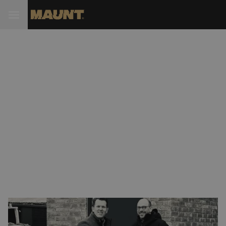
Maunt en Spijkerman gaan
krachten bundelen