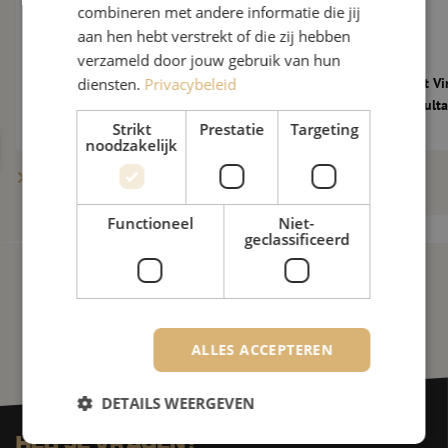
combineren met andere informatie die jij
aan hen hebt verstrekt of die zij hebben
verzameld door jouw gebruik van hun
De glasvezelmarkt verder onder druk: 10
Maunt verwelkomt Vi
diensten.
Privacybeleid
nieuwe vragen aan Maarten Verbunt
als Technical Consult
Strikt
Prestatie
Targeting
noodzakelijk
Meer berichten tonen
Functioneel
Niet-
geclassificeerd
ALLES ACCEPTEREN
DETAILS WEERGEVEN
Heb je vragen?