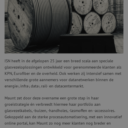
Met de overname van Infra Systems Nederland (ISN) versterkt
Maunt haar positie als premium distributeur in dataopslag en -
verbinding. ISN is een ervaren leverancier van producten voor het
bouwen van onder- en bovengrondse glasvezelnetwerken. Het
portfolio van ISN sluit naadloos aan op het bestaande aanbod van
Maunt.
Leestijd:
2
min.
ISN heeft in de afgelopen 25 jaar een breed scala aan speciale
glasvezeloplossingen ontwikkeld voor gerenommeerde klanten als
KPN, Eurofiber en de overheid. Ook werken zij intensief samen met
verschillende grote aannemers voor datanetwerken binnen de
energie-, infra-, data-, rail- en datacentermarkt.
Maunt zet door deze overname een grote stap in haar
groeistrategie én verbreedt hiermee haar portfolio aan
glasvezelkabels, -buizen, -handholes, -lasmoffen en -accessoires.
Gekoppeld aan de sterke procesautomatisering, met een innovatief
online portal, kan Maunt zo nog meer klanten nog breder en