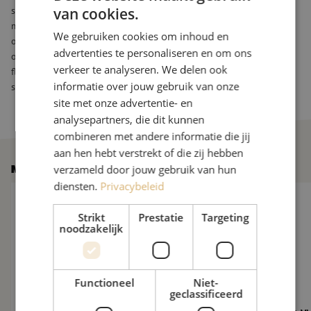
stap markeert het begin van een nieuw hoofdstuk vol
van cookies.
mogelijkheden en groei waar wij onze volledige medewerking en
We gebruiken cookies om inhoud en
ondersteuning aan zullen geven. Het vertrouwen van onze
advertenties te personaliseren en om ons
opdrachtgevers zal binnen ISN gewaardeerd blijven net als de
verkeer te analyseren. We delen ook
flexibiliteit en servicegerichtheid. Wij kijken uit naar een mooie en
informatie over jouw gebruik van onze
succesvolle toekomst.”
site met onze advertentie- en
analysepartners, die dit kunnen
combineren met andere informatie die jij
aan hen hebt verstrekt of die zij hebben
verzameld door jouw gebruik van hun
Meer nieuws
diensten.
Privacybeleid
De glasvezelmarkt verder onder druk: 10 nieuwe vragen aan M
Maunt verwelkomt Vi
Strikt
Prestatie
Targeting
noodzakelijk
Functioneel
Niet-
geclassificeerd