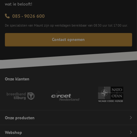
ve
wat ie belooft!
va
op
ve
085 - 9026 600
ve
ge
De specialisten van Maunt zijn op werkdagen bereikbaar van 08:30 uur tot 17:00 uur.
do
vo
CS
Contact opnemen
Re
aa
PHPSESSID
Sessie
Co
PHP.net
ge
www.maunt.nl
ap
ba
taa
id
Google Privacy Policy
al
Onze klanten
do
wo
om
ge
te
He
ge
wi
ge
Onze producten
nu
wo
ka
Webshop
Glasvezel management systemen
vo