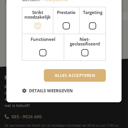
Meer berichten tonen
Strikt
Prestatie
Targeting
noodzakelijk
Functioneel
Niet-
geclassificeerd
ALLES ACCEPTEREN
Heb je vragen?
Jeroen helpt je graag verder!
DETAILS WEERGEVEN
Jeroen is het eerste aanspreekpunt voor onze klanten. Hij is een
zeer ervaren en oplossingsgerichte sales professional. En, hij doet
wat ie belooft!
Strikt noodzakelijk
Prestatie
Targeting
085 - 9026 600
Functioneel
Niet-geclassificeerd
De specialisten van Maunt zijn op werkdagen bereikbaar van 08:30 uur tot 17:00 uur.