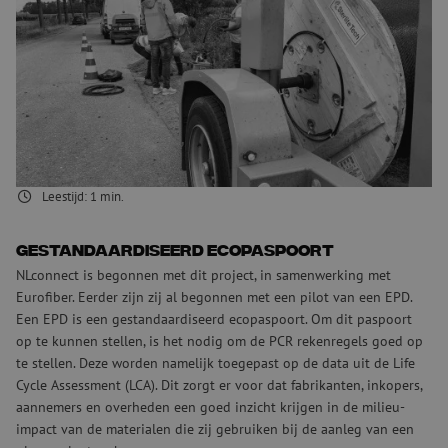
duurzaamheidsproject
NLconnect gaat rekenregels opstellen om inzicht te verkrijgen in de
duurzaamheid en circulariteit van glasvezelmaterialen en -
componenten in de FTTH-markt. Deze rekenregels, ook wel Product
Category Rules (PCR) genoemd, zullen worden opgesteld door een
werkgroep van verschillende bedrijven. Dit zijn ADVA, Amadys,
Attema, BAM Telecom, Eurofiber, Genexis, Glaspoort, Maunt, Netways
Europe, Prysmian Group, TKF, T-Mobile en TriNed.
Leestijd:
1
min.
Gestandaardiseerd ecopaspoort
NLconnect is begonnen met dit project, in samenwerking met
Eurofiber. Eerder zijn zij al begonnen met een pilot van een EPD.
Een EPD is een gestandaardiseerd ecopaspoort. Om dit paspoort
op te kunnen stellen, is het nodig om de PCR rekenregels goed op
te stellen. Deze worden namelijk toegepast op de data uit de Life
Cycle Assessment (LCA). Dit zorgt er voor dat fabrikanten, inkopers,
aannemers en overheden een goed inzicht krijgen in de milieu-
impact van de materialen die zij gebruiken bij de aanleg van een