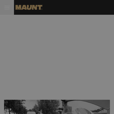
Maunt ondersteunt
NLconnect bij