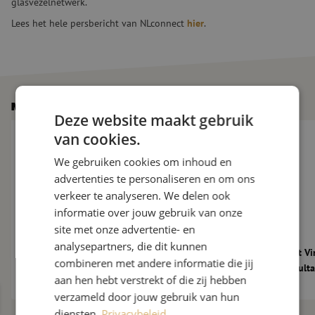
glasvezelnetwerk.
Lees het hele persbericht van NLconnect
hier
.
Meer nieuws
Deze website maakt gebruik
De glasvezelmarkt verder onder druk: 10 nieuwe vragen aan M
Maunt verwelkomt Vi
van cookies.
We gebruiken cookies om inhoud en
advertenties te personaliseren en om ons
verkeer te analyseren. We delen ook
informatie over jouw gebruik van onze
site met onze advertentie- en
analysepartners, die dit kunnen
De glasvezelmarkt verder onder druk: 10
Maunt verwelkomt Vi
combineren met andere informatie die jij
nieuwe vragen aan Maarten Verbunt
als Technical Consult
aan hen hebt verstrekt of die zij hebben
verzameld door jouw gebruik van hun
diensten.
Privacybeleid