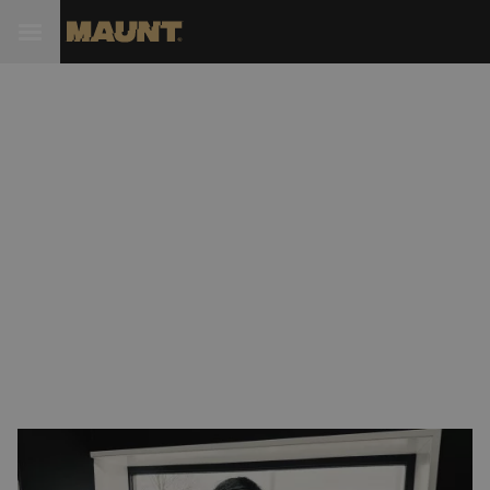
Maunt verwelkomt Bas
Kielenstijn als Finance