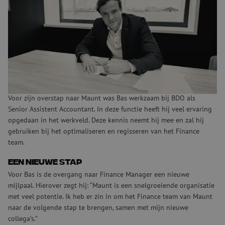
Manager
Per 11 maart start Bas Kielenstijn als Finance Manager bij Maunt.
Hierbij focust hij zich voornamelijk op de optimalisering van de
finance processen.
Leestijd:
1
min.
Ervaring in de zakelijke dienstverlening
Voor zijn overstap naar Maunt was Bas werkzaam bij BDO als
Senior Assistent Accountant. In deze functie heeft hij veel ervaring
opgedaan in het werkveld. Deze kennis neemt hij mee en zal hij
gebruiken bij het optimaliseren en regisseren van het Finance
team.
Een nieuwe stap
Voor Bas is de overgang naar Finance Manager een nieuwe
mijlpaal. Hierover zegt hij: “Maunt is een snelgroeiende organisatie
met veel potentie. Ik heb er zin in om het Finance team van Maunt
naar de volgende stap te brengen, samen met mijn nieuwe
collega’s.”