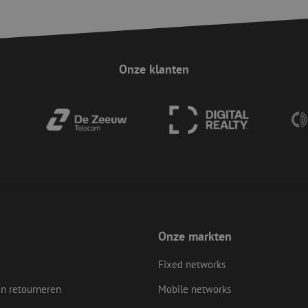
zijn voor de site, maar een goed voorbe
van een ingelogde status voor een gebrui
Google Privacy Policy
Sessie
Deze cookie wordt gebruikt om Cross-Sit
Zoho Corporation
(CSRF) aanvallen te voorkomen. Het zorgt
salesiq.zohopublic.eu
inzendingen afkomstig van formulieren 
worden gemaakt door de gebruiker die 
Onze klanten
ingelogd, het verbeteren van de veilighei
29 minuten
Deze cookie wordt gebruikt om ondersch
Cloudflare Inc.
59 seconden
tussen mensen en bots. Dit is gunstig vo
.linkedin.com
geldige rapporten te kunnen maken over
hun website.
Sessie
Deze cookie wordt gebruikt om Cross-Sit
Zoho Corporation
(CSRF) aanvallen te voorkomen. Het zorgt
salesiq.zoho.eu
inzendingen afkomstig van formulieren 
worden gemaakt door de gebruiker die 
ingelogd, het verbeteren van de veilighei
Sessie
Deze cookie wordt gebruikt om te zorgen 
Zoho
indiening van formulieren op de website
pagesense-hb-
de veiligheid en de gebruikerservaring 
collect.zoho.eu
van CSRF (Cross-Site Request Forgery) aa
Onze markten
nt
4 weken 2
Deze cookie wordt gebruikt door de Cook
CookieScript
dagen
service om de cookievoorkeuren van bez
www.maunt.nl
Fixed networks
onthouden. De cookie-banner van Cookie
noodzakelijk om correct te werken.
n retourneren
Mobile networks
5 maanden 4
Wordt gebruikt om toestemming van gast
LinkedIn
weken
het gebruik van cookies voor niet-essent