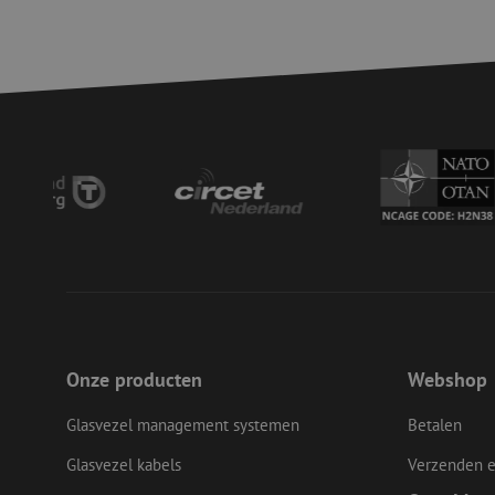
LS_CSRF_TOKEN
__cf_bm
LS_CSRF_TOKEN
zfccn
Onze producten
Webshop
CookieScriptConse
Glasvezel management systemen
Betalen
Glasvezel kabels
Verzenden e
li_gc