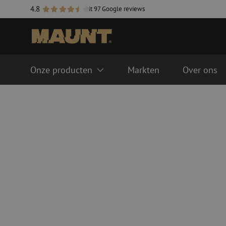
4.8
uit 97 Google reviews
Onze producten
Markten
Over ons
Glasvezel management systemen
Glasvezel kabels
FTTH ODF systeem
Singlemode
LISA ODF systeem
Multimode OM3
Lasmoffen
Multimode OM4
Glasvezel goten
Kabel accessoires
Glasvezel buizen
Duct accessoires
Geleidebuis
Handholes
HDPE
Inline moffen
Multiducts
Koppelingen & conne