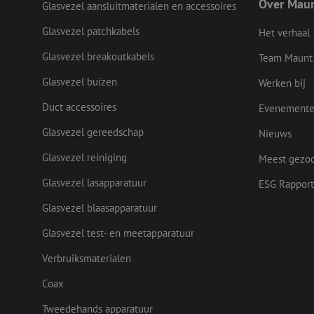
Over Mau
Glasvezel aansluitmaterialen en accessoires
Glasvezel patchkabels
Het verhaal
Naam
Glasvezel breakoutkabels
Team Maunt
Naam
Aanbieder
Naam
zsce4753e68f69b42
/
Domein
Aanb
Glasvezel buizen
Naam
Werken bij
_ga_Q92C90TD1H
Dome
fp_user_id
zft-
.maunt.nl
sdc
Duct accessoires
lidc
Evenement
Micr
drscc
zabHMBucket
Corp
.link
Glasvezel gereedschap
Nieuws
zps-tgr-dts
bcookie
Micr
Glasvezel reiniging
Meest gezo
Corp
.link
Glasvezel lasapparatuur
ESG Rapport
_gcl_au
Goog
.maun
uesign
Glasvezel blaasapparatuur
Glasvezel test- en meetapparatuur
IDE
Goog
.doub
Verbruiksmaterialen
_ga
Coax
test_cookie
Goog
.doub
Tweedehands apparatuur