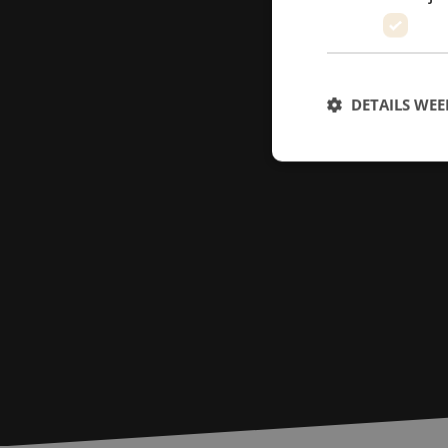
DETAILS WE
S
Strikt noodzakelijke
accountbeheer. De we
Naam
zfccn
PHPSESSID