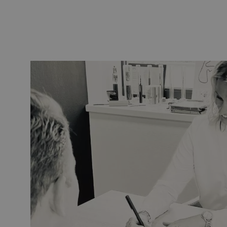
PE
Waarschuwing
Glasvezel blaasapparatuur
Glasvezel test- en
meetapparatuur
PicoFlow Rapid
Nanoflow Rapid
Testen
MultiFlow Rapid
Meten
MiniFlow Rapid
Inspectie
OTDR
Overstap naar Maunt
Voor Michelle is de overstap naar Ma
op haar persoonlijke doelen en biedt
Gezamenlijke doelste
Maunt wil vóór eind 2022 uit groeie
Michelle zich, samen met het team va
ambitie, en ik ben gemotiveerd om d