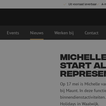
Uit voorraad leverbaar
A-
Events
Nieuws
Werken bij
Contact
Glasvezel aansluitmaterialen
Glasvezel pa
Michell
Pigtails
Patchkabels s
start al
Adapters
Patchkabels m
Las benodigdheden
Patchkabels m
Represen
Las accessoires
Simplex
Op 17 mei is Michelle va
Glasvezel gereedschap
Glasvezel rei
bij Maunt. In deze functi
Ontmanteling
Droge reinigin
binnendienstactiviteite
Kniptangen
Vloeistof reini
ctoren
Knijptangen
Holidays in Waalwijk.
Reinigingsacce