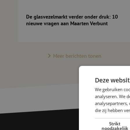
De glasvezelmarkt verder onder druk: 10
nieuwe vragen aan Maarten Verbunt
Meer berichten tonen
Deze websit
We gebruiken coo
analyseren. We de
analysepartners, 
die zij hebben v
Strikt
noodzakelijk