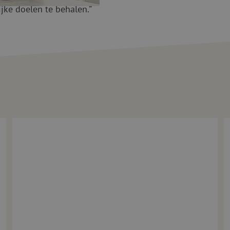
ke doelen te behalen.”
 aan Maarten Verbunt
Maunt verwelkomt Vincent van Boggelen als Technical Consul
1