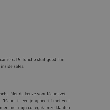
ketten
Specialty lasapparatuur
Tweedehands apparatuur
beveiliging
Tweedehands lasapparatuur
Tweedehands blaasapparatuur
ren
hap
arrière. De functie sluit goed aan
inside sales.
anche. Met de keuze voor Maunt zet
: “Maunt is een jong bedrijf met veel
amen met mijn collega’s onze klanten