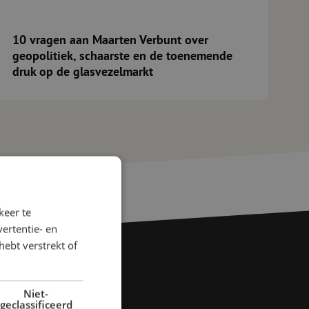
10 vragen aan Maarten Verbunt over
geopolitiek, schaarste en de toenemende
druk op de glasvezelmarkt
keer te
ertentie- en
hebt verstrekt of
Niet-
geclassificeerd