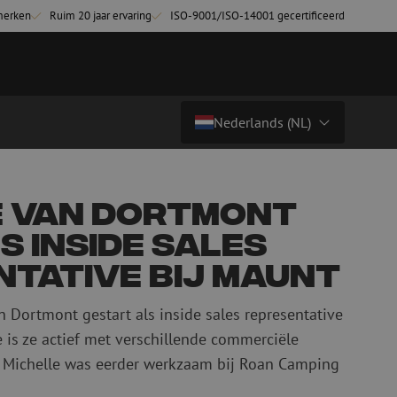
merken
Ruim 20 jaar ervaring
ISO-9001/ISO-14001 gecertificeerd
Nederlands (NL)
Land/Taal
tchkabels
Glasvezel breakoutkabels
e van Dortmont
inglemode
Breakoutkabels singlemode
Nederlands (NL)
s Inside Sales
ultimode OM3
ultimode OM4
Nederlands (BE)
tative bij Maunt
English
n Dortmont gestart als inside sales representative
niging
Glasvezel lasapparatuur
Français
e is ze actief met verschillende commerciële
g
Lasapparatuur
Deutsch
n. Michelle was eerder werkzaam bij Roan Camping
ging
Lasapparatuur accessoires
ssoires
Cleavers