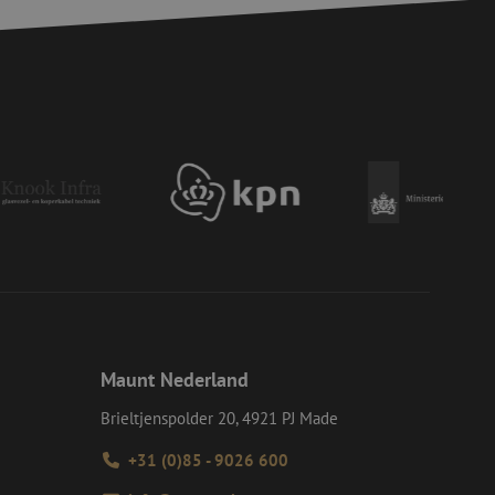
eld is het behouden
ker tussen pagina's.
e Request Forgery
 ervoor dat
op een website
momenteel is
d van de site.
eid te maken
or de website, om
 het gebruik van
e Request Forgery
 ervoor dat
op een website
momenteel is
d van de site.
voor een veilige
, het verbeteren van
door het voorkomen
nvallen.
Maunt Nederland
ie-Script.com-
oekers te
Brieltjenspolder 20, 4921 PJ Made
-Script.com is
+31 (0)85 - 9026 600
en op te slaan voor
iële doeleinden