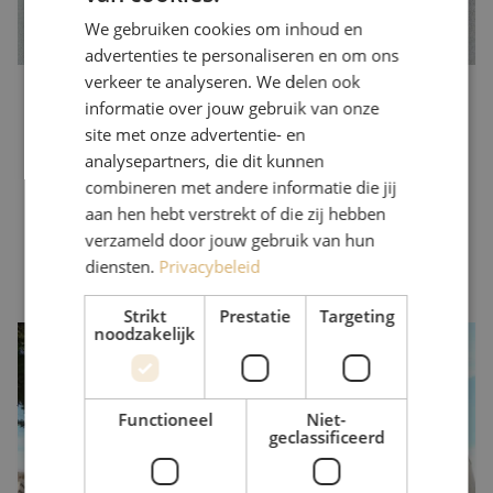
We gebruiken cookies om inhoud en
advertenties te personaliseren en om ons
verkeer te analyseren. We delen ook
informatie over jouw gebruik van onze
site met onze advertentie- en
analysepartners, die dit kunnen
combineren met andere informatie die jij
aan hen hebt verstrekt of die zij hebben
verzameld door jouw gebruik van hun
diensten.
Privacybeleid
Strikt
Prestatie
Targeting
noodzakelijk
Productiefaciliteiten
Fujikura heeft eigen productie- en ontwikkelingsfaciliteiten in
Japan, Azië en Amerika. Op deze locaties worden zowel
Functioneel
Niet-
technologieën als nieuwe producten ontwikkeld. Met het beheren
geclassificeerd
van hun eigen fabrieken, zorgt Fujikura er voor dat zij hun hoge
kwaliteit kunnen waarborgen en hun verantwoordelijkheden ten