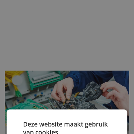
Innovatief assortiment
Het assortiment van Fujikura bevat verschillende lasapparaten. Dit
zijn onder andere de 90S+, de 45S en de 90R. Al deze lasapparaten
zijn uitgerust met de nieuwste technologieën en zeer
gebruiksvriendelijk. Door de hoge kwaliteitseisen en innovatieve
technologieën van Fujikura zijn zij één van de beste fabrikanten
van glasvezel lasapparaten. Bekijk hier de producten van Fujikura
Deze website maakt gebruik
in onze webshop.
van cookies.