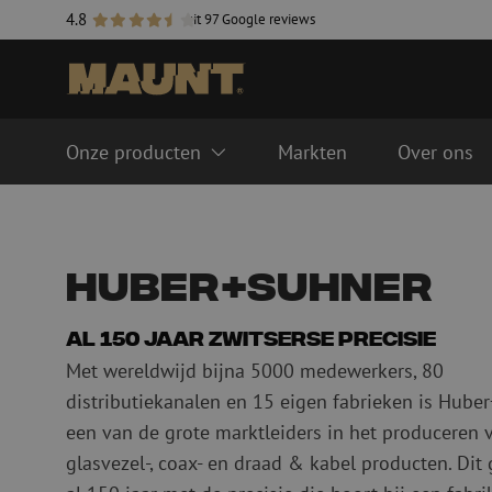
4.8
uit 97 Google reviews
Onze producten
Markten
Over ons
Glasvezel management systemen
Glasvezel kabels
FTTH ODF systeem
Singlemode
Huber+Suhner
LISA ODF systeem
Multimode OM3
Lasmoffen
Multimode OM4
Al 150 jaar Zwitserse precisie
Glasvezel goten
Kabel accessoires
Met wereldwijd bijna 5000 medewerkers, 80
Glasvezel buizen
distributiekanalen en 15 eigen fabrieken is Hube
Duct accessoires
Geleidebuis
Handholes
een van de grote marktleiders in het produceren 
HDPE
Inline moffen
glasvezel-, coax- en draad & kabel producten. Dit
Multiducts
Koppelingen & conne