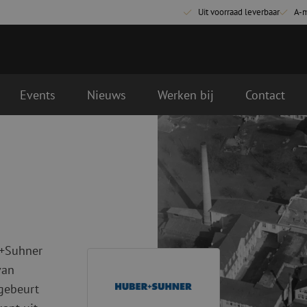
Uit voorraad leverbaar
A-
Events
Nieuws
Werken bij
Contact
Glasvezel aansluitmaterialen
Glasvezel pa
Pigtails
Patchkabels s
Adapters
Patchkabels m
Las benodigdheden
Patchkabels m
Las accessoires
Simplex
r+Suhner
Glasvezel gereedschap
Glasvezel rei
Ontmanteling
Droge reinigin
van
Kniptangen
Vloeistof reini
 gebeurt
ctoren
Knijptangen
Reinigingsacce