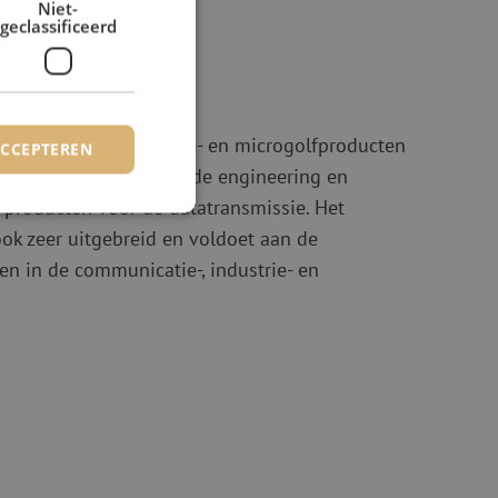
Niet-
geclassificeerd
ie
ldwijd radiofrequentie- en microgolfproducten
ACCEPTEREN
jarenlange ervaring in de engineering en
 producten voor de datatransmissie. Het
ook zeer uitgebreid en voldoet aan de
rd
en in de communicatie-, industrie- en
elding en
voor een veilige
, het verbeteren van
door het voorkomen
nvallen.
basis van de PHP-
ene doeleinden die
erssessies te