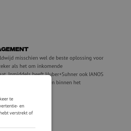
agement
ldwijd misschien wel de beste oplossing voor
 zeker als het om inkomende
aat. Inmiddels heeft Huber+Suhner ook IANOS
lle interne verbindingen binnen het
rt.
keer te
ertentie- en
hebt verstrekt of