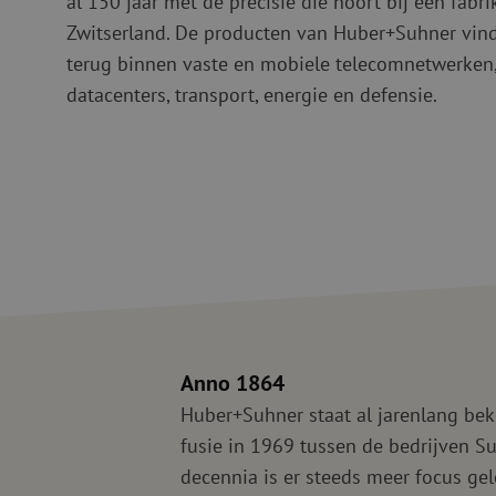
al 150 jaar met de precisie die hoort bij een fabri
PE
Waarschuwing
Zwitserland. De producten van Huber+Suhner vind 
terug binnen vaste en mobiele telecomnetwerken
Glasvezel blaasapparatuur
Glasvezel test- en
datacenters, transport, energie en defensie.
meetapparatuur
PicoFlow Rapid
Nanoflow Rapid
Testen
MultiFlow Rapid
Meten
MiniFlow Rapid
Inspectie
OTDR
Anno 1864
Huber+Suhner staat al jarenlang beke
fusie in 1969 tussen de bedrijven Su
decennia is er steeds meer focus gel