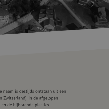
ketten
Specialty lasapparatuur
Tweedehands apparatuur
beveiliging
Tweedehands lasapparatuur
Tweedehands blaasapparatuur
ren
hap
e naam is destijds ontstaan uit een
n Zwitserland). In de afgelopen
 en de bijhorende plastics.