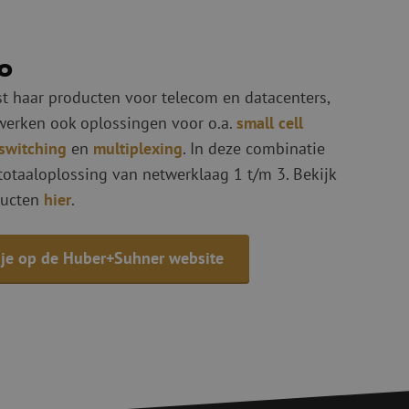
een willekeurig
ikt, kan specifiek
eld is het behouden
ker tussen pagina's.
io
e Request Forgery
 ervoor dat
t haar producten voor telecom en datacenters,
op een website
momenteel is
werken ook oplossingen voor o.a.
small cell
d van de site.
 switching
en
multiplexing
. In deze combinatie
eid te maken
or de website, om
otaaloplossing van netwerklaag 1 t/m 3. Bekijk
 het gebruik van
ducten
hier
.
e Request Forgery
 ervoor dat
op een website
momenteel is
 je op de Huber+Suhner website
d van de site.
voor een veilige
, het verbeteren van
door het voorkomen
nvallen.
ie-Script.com-
oekers te
-Script.com is