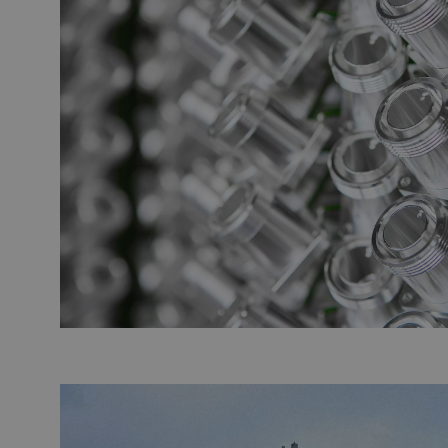
LS_CSRF_TOKEN
__cf_bm
LS_CSRF_TOKEN
zfccn
CookieScriptConse