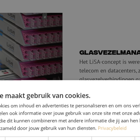
Glasvezelman
Het LiSA-concept is were
telecom en datacenters,
glasvezelverbindingen g
ontwikkeld waarmee je a
e maakt gebruik van cookies.
glasvezelnetwerk realisee
kies om inhoud en advertenties te personaliseren en om ons ver
len ook informatie over jouw gebruik van onze site met onze adv
die dit kunnen combineren met andere informatie die jij aan hen 
erzameld door jouw gebruik van hun diensten.
Privacybeleid