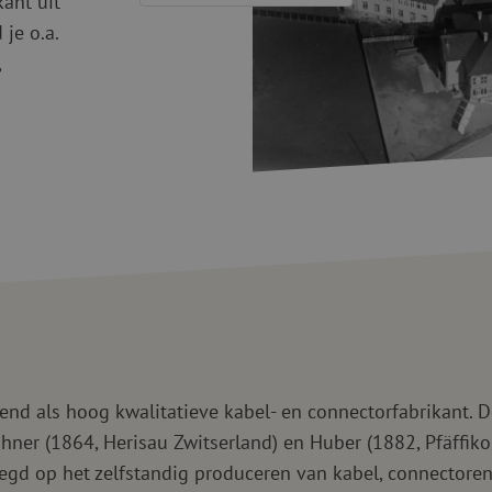
kant uit
Snijgereedschappen
Reinigingspak
je o.a.
,
Verbruiksmaterialen
Coax
Bevestigingsmaterialen
Overspannings
Kabelbinders
Coax kabels
Tape
Coax connecto
Overige verbruiksmaterialen
Coax gereedsc
nd als hoog kwalitatieve kabel- en connectorfabrikant. D
hner (1864, Herisau Zwitserland) en Huber (1882, Pfäffiko
egd op het zelfstandig produceren van kabel, connectoren