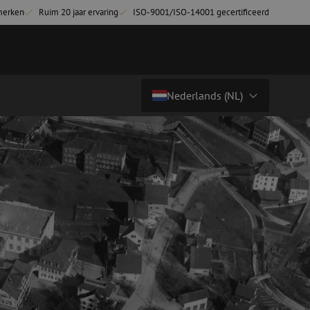
merken
Ruim 20 jaar ervaring
ISO-9001/ISO-14001 gecertificeerd
Nederlands (NL)
Land/Taal
tchkabels
Glasvezel breakoutkabels
inglemode
Breakoutkabels singlemode
Nederlands (NL)
ultimode OM3
ultimode OM4
Nederlands (BE)
English
niging
Glasvezel lasapparatuur
Français
g
Lasapparatuur
Deutsch
ging
Lasapparatuur accessoires
ssoires
Cleavers