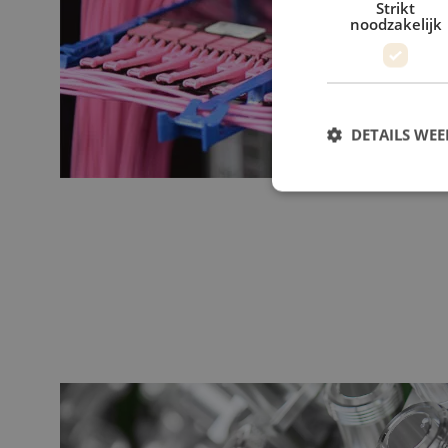
Strikt
noodzakelijk
DETAILS WE
S
Strikt noodzakelijke
accountbeheer. De we
Naam
zfccn
PHPSESSID