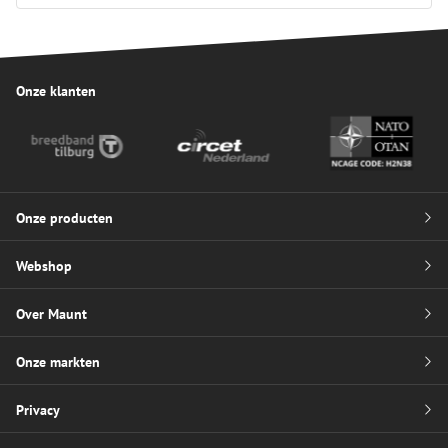
Onze klanten
Onze producten
Webshop
Glasvezel management systemen
Over Maunt
Glasvezel kabels
Betalen
Glasvezel aansluitmaterialen en accessoires
Onze markten
Verzenden en retourneren
Het verhaal
Glasvezel patchkabels
Privacy
Team Maunt
Fixed networks
Glasvezel breakoutkabels