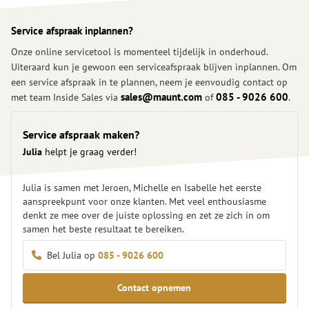
Service afspraak inplannen?
Onze online servicetool is momenteel tijdelijk in onderhoud.
Uiteraard kun je gewoon een serviceafspraak blijven inplannen. Om
een service afspraak in te plannen, neem je eenvoudig contact op
met team Inside Sales via
sales@maunt.com
of
085 - 9026 600
.
Ons team helpt je graag verder en zorgt dat je serviceaanvraag
snel wordt ingepland.
Service afspraak maken?
Julia
helpt je graag verder!
Julia is samen met Jeroen, Michelle en Isabelle het eerste
aanspreekpunt voor onze klanten. Met veel enthousiasme
denkt ze mee over de juiste oplossing en zet ze zich in om
samen het beste resultaat te bereiken.
Bel Julia op
085 - 9026 600
Contact opnemen