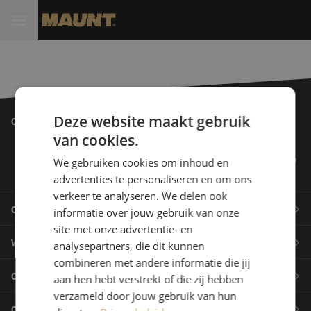
Deze website maakt gebruik
Onze klanten
van cookies.
We gebruiken cookies om inhoud en
advertenties te personaliseren en om ons
verkeer te analyseren. We delen ook
Onze producten
informatie over jouw gebruik van onze
site met onze advertentie- en
Webshop
analysepartners, die dit kunnen
Glasvezel management systemen
combineren met andere informatie die jij
Over Maunt
Glasvezel kabels
aan hen hebt verstrekt of die zij hebben
Betalen
verzameld door jouw gebruik van hun
Glasvezel aansluitmaterialen en accessoires
Onze markten
Verzenden en retourneren