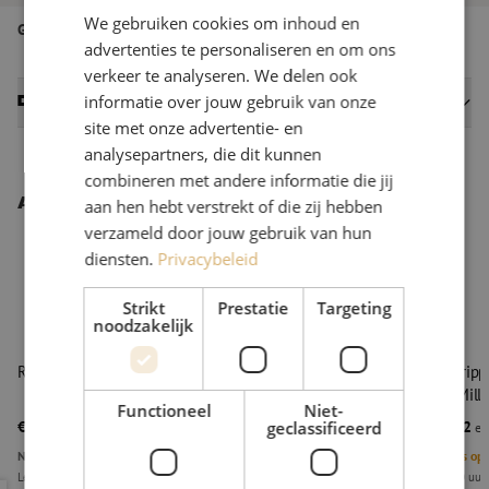
We gebruiken cookies om inhoud en
Gereedschapstype
Ontmanteling
advertenties te personaliseren en om ons
verkeer te analyseren. We delen ook
informatie over jouw gebruik van onze
Datasheets
site met onze advertentie- en
analysepartners, die dit kunnen
combineren met andere informatie die jij
Andere interessante producten
aan hen hebt verstrekt of die zij hebben
verzameld door jouw gebruik van hun
diensten.
Privacybeleid
Strikt
Prestatie
Targeting
noodzakelijk
Reservemes ACS/ACS2, Ripley Miller
Kabelstripp
Ripley Mille
Functioneel
Niet-
€ 44,54
€ 128,82
geclassificeerd
excl. btw
€ 53,89
Incl.
exc
Niet op voorraad
4
Stuks op
Levertijd 2 weken
Voor 15.00 uur