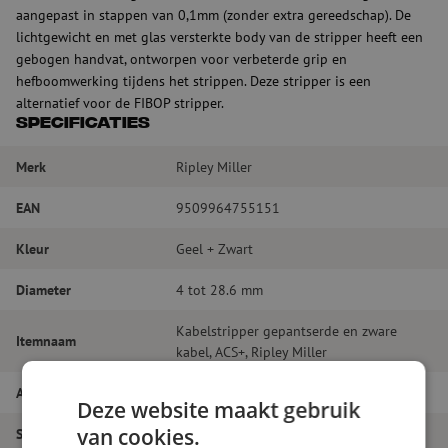
aangepast in stappen van 0,1mm (zonder extra gereedschap). De
lichtgewicht en met glas versterkte body van de stripper heeft een
gebogen handvat, ontworpen voor verbeterde grip en
hefboomwerking tijdens het strippen. Deze stripper is een
alternatief voor de FIBOP stripper.
Specificaties
Merk
Ripley Miller
EAN
9509964755151
Kleur
Geel + Zwart
Diameter
4 tot 28.6 mm
Kabelstripper gepantserde en zware
Itemnaam
kabel, ACS+, Ripley Miller
Artikelnummer
M00000109
Deze website maakt gebruik
van cookies.
Soort gereedschap
Ontmanteling