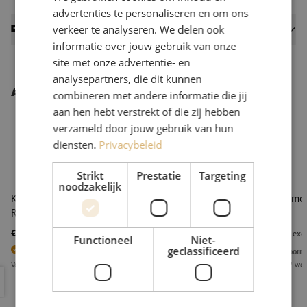
advertenties te personaliseren en om ons
Datasheets
verkeer te analyseren. We delen ook
informatie over jouw gebruik van onze
site met onze advertentie- en
analysepartners, die dit kunnen
Andere interessante producten
combineren met andere informatie die jij
aan hen hebt verstrekt of die zij hebben
verzameld door jouw gebruik van hun
diensten.
Privacybeleid
Strikt
Prestatie
Targeting
noodzakelijk
Kabelstripper gepantserde en zware kabel, ACS+,
Reservemes
Ripley Miller
€ 128,24
€ 44,54
excl. btw
€ 155,17
Incl.
excl
Functioneel
Niet-
geclassificeerd
3
Stuks op voorraad
Niet op voorr
Voor 15.00 uur besteld, eerst volgende werkdag geleverd
Levertijd 2 we
Kabelstripper gepantserde en zware kabel, ACS+, Ripley Miller
Reservemes