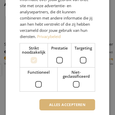
Andere interessante producten
site met onze advertentie- en
analysepartners, die dit kunnen
combineren met andere informatie die jij
aan hen hebt verstrekt of die zij hebben
verzameld door jouw gebruik van hun
diensten.
Privacybeleid
Schroevendraaier PH2
Schroevendr
Strikt
Prestatie
Targeting
€ 9,56
€ 9,56
noodzakelijk
excl. btw
€ 11,57
Incl.
excl. 
4
Stuks op voorraad
4
Stuks op
Voor 15.00 uur besteld, eerst volgende werkdag geleverd
Voor 15.00 uur
Schroevendraaier PH2
Schroevend
Functioneel
Niet-
geclassificeerd
ALLES ACCEPTEREN