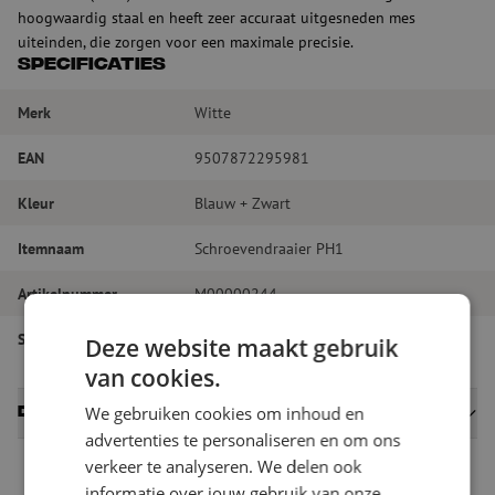
hoogwaardig staal en heeft zeer accuraat uitgesneden mes
uiteinden, die zorgen voor een maximale precisie.
Specificaties
Merk
Witte
EAN
9507872295981
Kleur
Blauw + Zwart
Itemnaam
Schroevendraaier PH1
Artikelnummer
M00000244
Soort gereedschap
Diversen
Deze website maakt gebruik
van cookies.
We gebruiken cookies om inhoud en
Datasheets
advertenties te personaliseren en om ons
verkeer te analyseren. We delen ook
informatie over jouw gebruik van onze