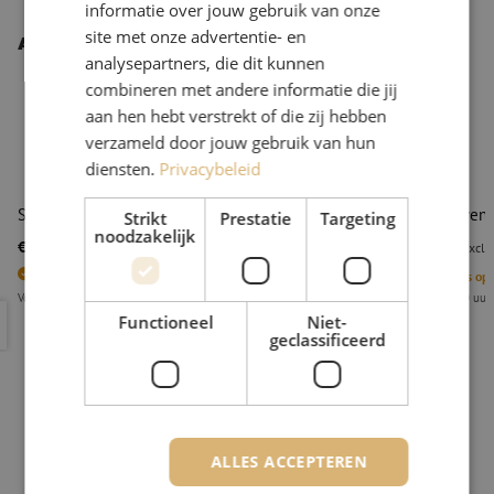
informatie over jouw gebruik van onze
site met onze advertentie- en
Andere interessante producten
analysepartners, die dit kunnen
combineren met andere informatie die jij
aan hen hebt verstrekt of die zij hebben
verzameld door jouw gebruik van hun
diensten.
Privacybeleid
Schroevendraaier PH1
Schroevendr
Strikt
Prestatie
Targeting
noodzakelijk
€ 8,37
€ 8,37
excl. btw
€ 10,13
Incl.
excl. 
4
Stuks op voorraad
2
Stuks op
Voor 15.00 uur besteld, eerst volgende werkdag geleverd
Voor 15.00 uur
Schroevendraaier PH1
Schroevend
Functioneel
Niet-
geclassificeerd
ALLES ACCEPTEREN