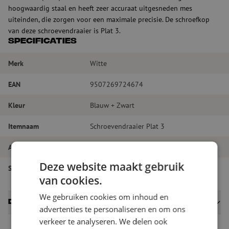
hoogwaardig staal en heeft zeer accuraat uitgesneden mes
uiteinden, die zorgen voor een maximale precisie. De schroefkop
van deze schroevendraaier is Plat 3.
Specificaties
Merk
Witte
EAN
9507269724674
Kleur
Blauw + Zwart
Itemnaam
Schroevendraaier Plat 3
Artikelnummer
M00000247
Deze website maakt gebruik
Soort gereedschap
Diversen
van cookies.
We gebruiken cookies om inhoud en
Datasheets
advertenties te personaliseren en om ons
verkeer te analyseren. We delen ook