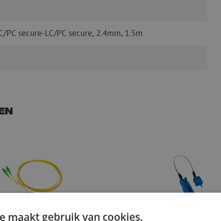
C/PC secure-LC/PC secure, 2.4mm, 1.5m
en
e maakt gebruik van cookies.