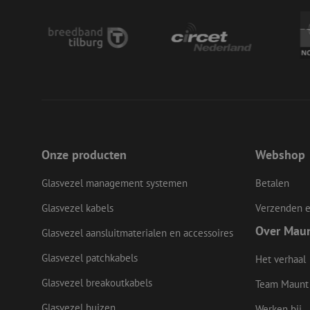
zfccn
CookieScriptConse
li_gc
Onze producten
Webshop
Naam
Naam
Aanbieder
Glasvezel management systemen
Betalen
Naam
zsce4753e68f69b42
/
Domein
Aanb
Naam
_ga_Q92C90TD1H
Dome
fp_user_id
Glasvezel kabels
Verzenden e
zft-
.maunt.nl
sdc
lidc
Micr
drscc
zabHMBucket
Over Mau
Corp
Glasvezel aansluitmaterialen en accessoires
.link
zps-tgr-dts
Glasvezel patchkabels
Het verhaal
bcookie
Micr
Corp
.link
Glasvezel breakoutkabels
Team Maunt
_gcl_au
Goog
Glasvezel buizen
Werken bij