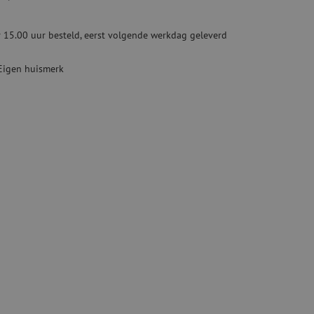
ketten
Specialty lasapparatuur
 15.00 uur besteld, eerst volgende werkdag geleverd
Tweedehands apparatuur
beveiliging
Tweedehands lasapparatuur
Eigen huismerk
Tweedehands blaasapparatuur
ren
hap