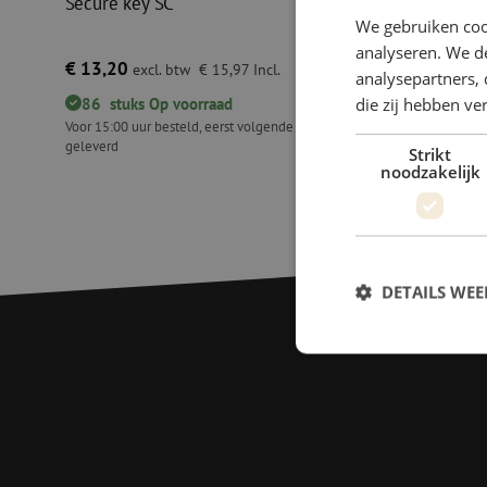
Secure key SC
Patchkabe
SC/APC se
We gebruiken coo
analyseren. We de
€ 13,20
€ 24,05
excl. btw
€ 15,97
Incl.
ex
analysepartners, 
die zij hebben v
86
stuks
Op voorraad
1392
st
Voor 15:00 uur besteld, eerst volgende werkdag
Voor 15.00 uu
geleverd
geleverd
Strikt
Secure key SC
Patchkabel
noodzakelijk
DETAILS WE
S
Strikt noodzakelijke
accountbeheer. De we