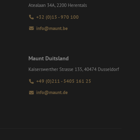
ele advertenties
heid en interactie
mde website
Atealaan 34A, 2200 Herentals
de dienstverlening
n gegevens
 de gebruiker en
+32 (0)15 - 970 100
formatie uit over
ele advertenties
mde website
info@maunt.be
versal Analytics -
algemeen gebruikte
dt gebruikt om
m van Google) om te
 willekeurig
ondersteunt.
D. Het is
 en wordt gebruikt
s te berekenen voor
Maunt Duitsland
Kaiserswerther Strasse 135, 40474 Dusseldorf
+49 (0)211 - 5405 161 25
info@maunt.de