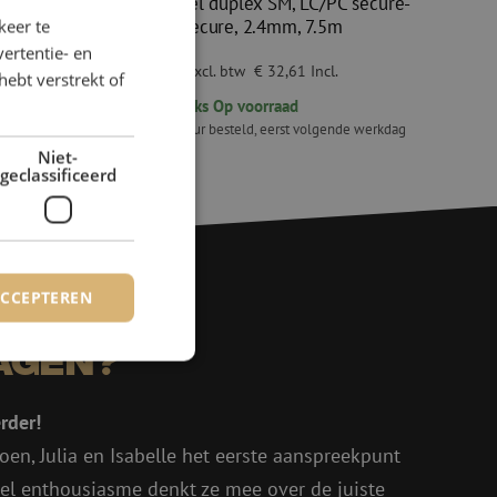
Patchkabel duplex SM, LC/PC secure-
SC/APC secure, 2.4mm, 7.5m
keer te
ertentie- en
€ 26,95
excl. btw
€ 32,61
Incl.
hebt verstrekt of
260
stuks
Op voorraad
de werkdag
Voor 15.00 uur besteld, eerst volgende werkdag
geleverd
Niet-
Patchkabel duplex SM, LC/PC secure-SC/APC secur
geclassificeerd
ACCEPTEREN
agen?
rd
rder!
elding en
oen, Julia en Isabelle het eerste aanspreekpunt
eel enthousiasme denkt ze mee over de juiste