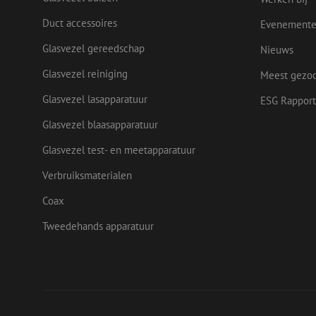
.maun
uesign
Duct accessoires
Evenement
IDE
Goog
Glasvezel gereedschap
Nieuws
.doub
_ga
Glasvezel reiniging
Meest gezo
test_cookie
Goog
Glasvezel lasapparatuur
ESG Rapport
.doub
Glasvezel blaasapparatuur
Glasvezel test- en meetapparatuur
Verbruiksmaterialen
Coax
Tweedehands apparatuur