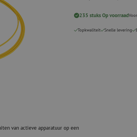
Snijgereedschappen
Reinigingspak
235 stuks Op voorraad
Voor
Verbruiksmaterialen
Coax
Bevestigingsmaterialen
Overspannings
Topkwaliteit
Snelle levering
Kabelbinders
Coax kabels
Tape
Coax connecto
Overige verbruiksmaterialen
Coax gereedsc
uiten van actieve apparatuur op een