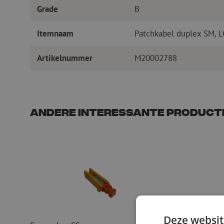
Grade
B
Itemnaam
Patchkabel duplex SM, L
Artikelnummer
M20002788
Andere interessante product
Deze websit