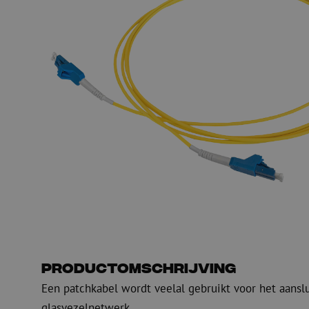
PE
Waarschuwing
Glasvezel blaasapparatuur
Glasvezel test- en
meetapparatuur
PicoFlow Rapid
Nanoflow Rapid
Testen
MultiFlow Rapid
Meten
MiniFlow Rapid
Inspectie
OTDR
Productomschrijving
Een patchkabel wordt veelal gebruikt voor het aansl
glasvezelnetwerk.