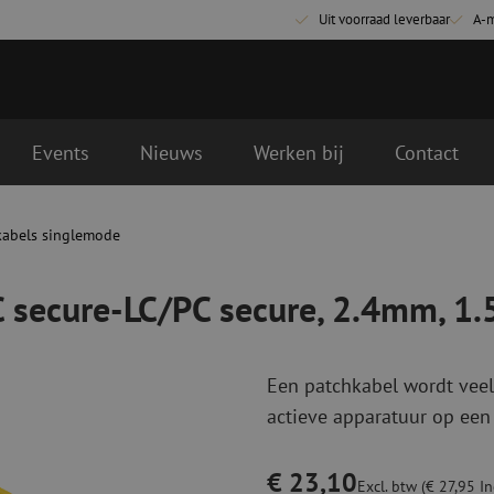
Uit voorraad leverbaar
A-
Events
Nieuws
Werken bij
Contact
cure, 2.4mm, 1.5m
lgende werkdag geleverd
kabels singlemode
Glasvezel aansluitmaterialen
Glasvezel pa
Pigtails
Patchkabels s
C secure-LC/PC secure, 2.4mm, 1
Adapters
Patchkabels m
Las benodigdheden
Patchkabels m
Las accessoires
Simplex
Een patchkabel wordt veel
Glasvezel gereedschap
Glasvezel rei
actieve apparatuur op een
Ontmanteling
Droge reinigin
Kniptangen
Vloeistof reini
€ 23,10
ctoren
Knijptangen
Reinigingsacce
Excl. btw (€ 27,95 Inc