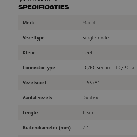
Specificaties
Merk
Maunt
Vezeltype
Singlemode
Kleur
Geel
Connectortype
LC/PC secure - LC/PC se
Vezelsoort
G.657A1
Aantal vezels
Duplex
Lengte
1.5m
Buitendiameter (mm)
2.4