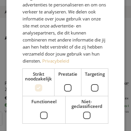
advertenties te personaliseren en om ons
verkeer te analyseren. We delen ook
Artikelnummer
M20002786
informatie over jouw gebruik van onze
site met onze advertentie- en
analysepartners, die dit kunnen
Andere interessante producten
combineren met andere informatie die jij
aan hen hebt verstrekt of die zij hebben
verzameld door jouw gebruik van hun
diensten.
Privacybeleid
Strikt
Prestatie
Targeting
noodzakelijk
Patchkabel duplex SM, LC/PC secure-LC/PC secure,
Secure key
2.4mm, 1.5m
€ 23,10
€ 23,29
excl. btw
€ 27,95
Incl.
excl
Functioneel
Niet-
235
stuks
Op voorraad
83
stuks
Op
geclassificeerd
Voor 15.00 uur besteld, eerst volgende werkdag geleverd
Voor 15:00 uur
Patchkabel duplex SM, LC/PC secure-LC/PC secure, 2.4mm, 1.5
Secure key