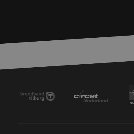
PHPSESSID
LS_CSRF_TOKEN
__cf_bm
LS_CSRF_TOKEN
zfccn
CookieScriptConse