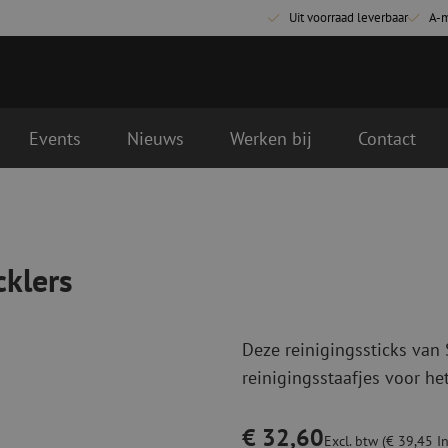
Uit voorraad leverbaar
A-
Events
Nieuws
Werken bij
Contact
nde werkdag geleverd.
Glasvezel aansluitmaterialen
Glasvezel pa
Pigtails
Patchkabels s
cklers
Adapters
Patchkabels m
Las benodigdheden
Patchkabels m
Las accessoires
Simplex
Deze reinigingssticks van S
Glasvezel gereedschap
Glasvezel rei
reinigingsstaafjes voor het
Ontmanteling
Droge reinigin
Kniptangen
Vloeistof reini
€ 32,60
ctoren
Knijptangen
Reinigingsacce
Excl. btw (€ 39,45 In