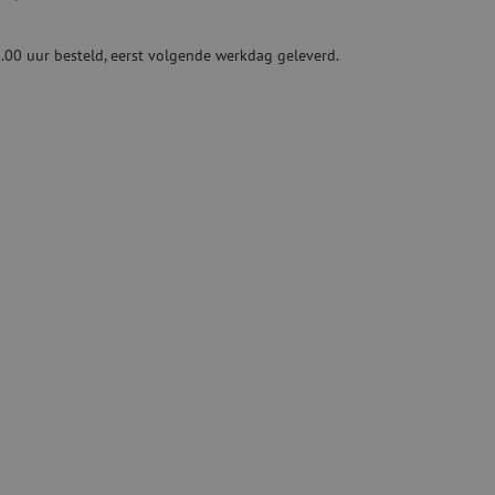
ketten
Specialty lasapparatuur
.00 uur besteld, eerst volgende werkdag geleverd.
Tweedehands apparatuur
beveiliging
Tweedehands lasapparatuur
Tweedehands blaasapparatuur
ren
hap