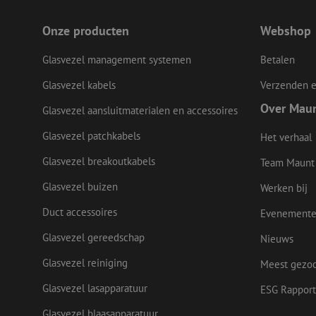
Onze producten
Webshop
li_gc
Glasvezel management systemen
Betalen
Glasvezel kabels
Verzenden e
Naam
Over Mau
Glasvezel aansluitmaterialen en accessoires
Naam
Aanbieder
Naam
zsce4753e68f69b42
/
Domein
Aanb
Naam
Glasvezel patchkabels
Het verhaal
_ga_Q92C90TD1H
Dome
fp_user_id
zft-
.maunt.nl
sdc
lidc
Glasvezel breakoutkabels
Micr
Team Maunt
drscc
zabHMBucket
Corp
.link
Glasvezel buizen
Werken bij
zps-tgr-dts
bcookie
Micr
Duct accessoires
Evenement
Corp
.link
Glasvezel gereedschap
Nieuws
_gcl_au
Goog
.maun
uesign
Glasvezel reiniging
Meest gezo
Glasvezel lasapparatuur
ESG Rapport
IDE
Goog
.doub
Glasvezel blaasapparatuur