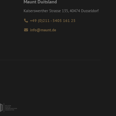
versal Analytics -
Maunt Duitsland
algemeen gebruikte
dt gebruikt om
m van Google) om te
Kaiserswerther Strasse 135, 40474 Dusseldorf
 willekeurig
ondersteunt.
D. Het is
 en wordt gebruikt
+49 (0)211 - 5405 161 25
s te berekenen voor
info@maunt.de