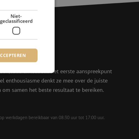
Niet-
geclassificeerd
agen?
ACCEPTEREN
rder!
oen, Julia en Isabelle het eerste aanspreekpunt
eel enthousiasme denkt ze mee over de juiste
rd
in om samen het beste resultaat te bereiken.
elding en
 op werkdagen bereikbaar van 08:30 uur tot 17:00 uur.
voor een veilige
, het verbeteren van
door het voorkomen
nvallen.