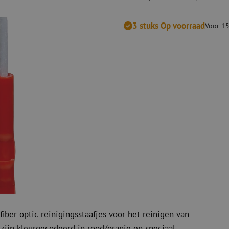
Snijgereedschappen
Reinigingspak
3 stuks Op voorraad
Voor 15
Verbruiksmaterialen
Coax
Bevestigingsmaterialen
Overspannings
Kabelbinders
Coax kabels
Tape
Coax connecto
Overige verbruiksmaterialen
Coax gereedsc
fiber optic reinigingsstaafjes voor het reinigen van
ijn kleurgecodeerd in rood/oranje en speciaal