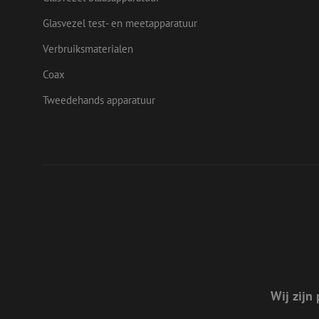
_ga
Glasvezel test- en meetapparatuur
test_cookie
Goog
.doub
Verbruiksmaterialen
Coax
Tweedehands apparatuur
Wij zijn 