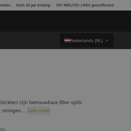
merken
Ruim 20 jaar ervaring
ISO-9001/ISO-14001 gecertificeerd
Nederlands (NL)
€ 32,60
excl. btw (€ 39,45 incl.)
Land/Taal
tchkabels
Glasvezel breakoutkabels
inglemode
Breakoutkabels singlemode
Nederlands (NL)
ultimode OM3
ultimode OM4
Nederlands (BE)
English
ticklers zijn betrouwbare fiber optic
niging
Glasvezel lasapparatuur
Français
 reinigen....
Lees meer
g
Lasapparatuur
Deutsch
ging
Lasapparatuur accessoires
ssoires
Cleavers
cl.)