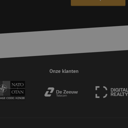
Sessie
Cookie gegenereerd door applicaties op 
PHP.net
taal. Dit is een identificator voor algem
www.maunt.nl
wordt gebruikt om variabelen van gebruik
onderhouden. Het is normaal gesproken 
gegenereerd nummer, hoe het wordt gebru
zijn voor de site, maar een goed voorbe
van een ingelogde status voor een gebrui
Google Privacy Policy
Sessie
Deze cookie wordt gebruikt om Cross-Sit
Zoho Corporation
(CSRF) aanvallen te voorkomen. Het zorgt
salesiq.zohopublic.eu
inzendingen afkomstig van formulieren 
worden gemaakt door de gebruiker die 
ingelogd, het verbeteren van de veilighei
29 minuten
Deze cookie wordt gebruikt om ondersch
Cloudflare Inc.
59 seconden
tussen mensen en bots. Dit is gunstig vo
.linkedin.com
geldige rapporten te kunnen maken over
Onze klanten
hun website.
Sessie
Deze cookie wordt gebruikt om Cross-Sit
Zoho Corporation
(CSRF) aanvallen te voorkomen. Het zorgt
salesiq.zoho.eu
inzendingen afkomstig van formulieren 
worden gemaakt door de gebruiker die 
ingelogd, het verbeteren van de veilighei
Sessie
Deze cookie wordt gebruikt om te zorgen 
Zoho
indiening van formulieren op de website
pagesense-hb-
de veiligheid en de gebruikerservaring 
collect.zoho.eu
van CSRF (Cross-Site Request Forgery) aa
nt
4 weken 2
Deze cookie wordt gebruikt door de Cook
CookieScript