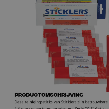
PE
Waarschuwing
Glasvezel blaasapparatuur
Glasvezel test- en
meetapparatuur
PicoFlow Rapid
Nanoflow Rapid
Testen
MultiFlow Rapid
Meten
MiniFlow Rapid
Inspectie
OTDR
Productomschrijving
Deze reinigingssticks van Sticklers zijn betrouwbare 
1.6 mm connectoren en adapters. De MCC-S16 sticks z