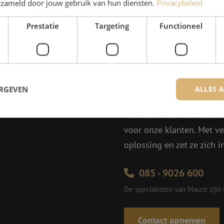
erzameld door jouw gebruik van hun diensten.
Privacybeleid
Prestatie
Targeting
Functioneel
Heb je vr
ERGEVEN
ALLES 
Michelle helpt je graag ve
Michelle is samen met Jer
voor onze klanten. Met v
trikt noodzakelijk
Prestatie
Targeting
Functioneel
Niet-geclassificee
oplossing en zet ze zich 
 cookies maken de kernfunctionaliteiten van de website mogelijk, zoals gebruikersaanm
bsite kan niet goed worden gebruikt zonder de strikt noodzakelijke cookies.
085 - 9026 600
Aanbieder
/
Domein
Vervaldatum
Omschrijving
De specialisten van Maunt zijn
Sessie
Deze cookie wordt gebruikt om te zorgen 
Zoho
indiening van formulieren op de website
pagesense-
de veiligheid en de gebruikerservaring 
collect.zoho.eu
van CSRF (Cross-Site Request Forgery) aa
Contact opnemen