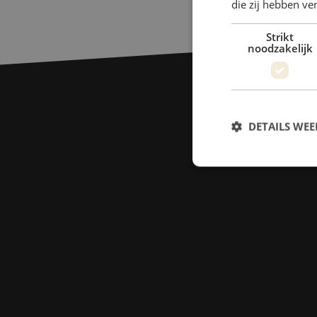
die zij hebben v
Strikt
noodzakelijk
DETAILS WE
S
Strikt noodzakelijke
accountbeheer. De we
Naam
zfccn