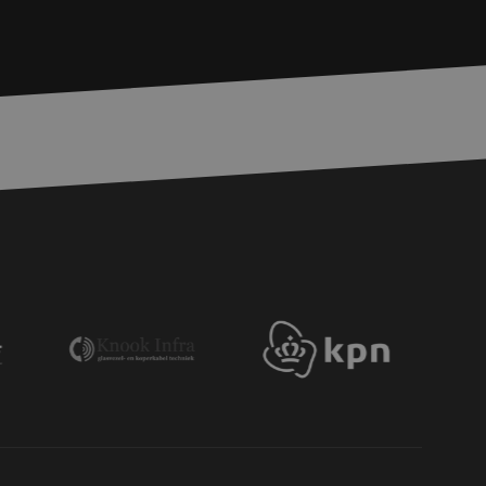
basis van de PHP-
ene doeleinden die
erssessies te
een willekeurig
ikt, kan specifiek
eld is het behouden
ker tussen pagina's.
e Request Forgery
 ervoor dat
op een website
momenteel is
d van de site.
eid te maken
or de website, om
 het gebruik van
e Request Forgery
 ervoor dat
op een website
momenteel is
d van de site.
voor een veilige
, het verbeteren van
door het voorkomen
nvallen.
ie-Script.com-