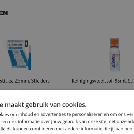
en
sticks, 2.5mm, Sticklers
Reinigingsvloeistof, 85ml, Sti
€ 16,74
cl. btw
€ 39,45
Incl.
excl. btw
€ 20,26
Incl.
e maakt gebruik van cookies.
Op voorraad
41
stuks
Op voorraad
kies om inhoud en advertenties te personaliseren en om ons ver
r besteld, eerst volgende werkdag
Voor 15.00 uur besteld, eerst volgen
geleverd
len ook informatie over jouw gebruik van onze site met onze adv
ticks, 2.5mm, Sticklers
Reinigingsvloeistof, 85ml, Stic
die dit kunnen combineren met andere informatie die jij aan hen 