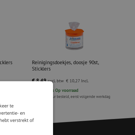
cklers
Reinigingsdoekjes, doosje 90st,
Sticklers
€ 8,49
excl. btw
€ 10,27
Incl.
70
stuks
Op voorraad
de werkdag
Voor 15.00 uur besteld, eerst volgende werkdag
geleverd.
keer te
klers
Reinigingsdoekjes, doosje 90st, Sticklers
ertentie- en
hebt verstrekt of