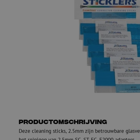
Glasvezel blaasapparatuur
Glasvezel test- en
meetapparatuur
PicoFlow Rapid
Nanoflow Rapid
Testen
MultiFlow Rapid
Meten
MiniFlow Rapid
Inspectie
OTDR
Productomschrijving
Deze cleaning sticks, 2.5mm zijn betrouwbare glasvez
het reinigen van 2.5mm SC, ST, FC, E2000 adapters.