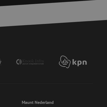
erssessies te
een willekeurig
ikt, kan specifiek
eld is het behouden
ker tussen pagina's.
e Request Forgery
 ervoor dat
op een website
momenteel is
d van de site.
eid te maken
or de website, om
 het gebruik van
e Request Forgery
 ervoor dat
op een website
momenteel is
d van de site.
voor een veilige
, het verbeteren van
door het voorkomen
nvallen.
ie-Script.com-
oekers te
Maunt Nederland
-Script.com is