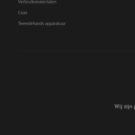
Verbruiksmaterialen
test_cookie
Goog
.doub
Coax
Tweedehands apparatuur
Wij zijn 