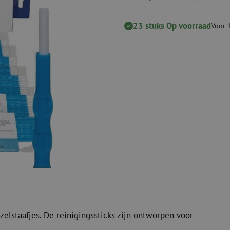
Verbruiksmaterialen
Coax
Bevestigingsmaterialen
23 stuks Op voorraad
Overspannings
Voor 
Kabelbinders
Coax kabels
Tape
Coax connecto
Overige verbruiksmaterialen
Coax gereedsc
elstaafjes. De reinigingssticks zijn ontworpen voor