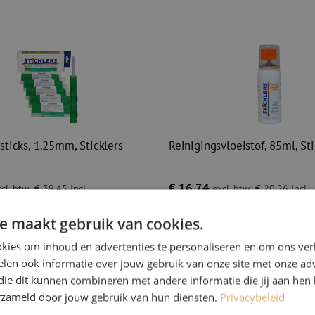
sticks, 1.25mm, Sticklers
Reinigingsvloeistof, 85ml, Sti
€ 16,74
cl. btw
€ 39,45
Incl.
excl. btw
€ 20,26
Incl.
Op voorraad
41
stuks
Op voorraad
e maakt gebruik van cookies.
r besteld, eerst volgende werkdag
Voor 15.00 uur besteld, eerst volgen
geleverd
kies om inhoud en advertenties te personaliseren en om ons ver
ticks, 1.25mm, Sticklers
Reinigingsvloeistof, 85ml, Stic
len ook informatie over jouw gebruik van onze site met onze adv
die dit kunnen combineren met andere informatie die jij aan hen 
erzameld door jouw gebruik van hun diensten.
Privacybeleid