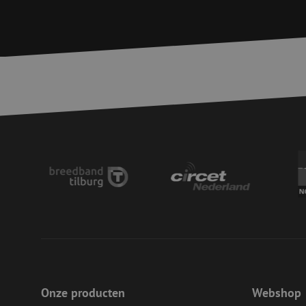
LS_CSRF_TOKEN
__cf_bm
LS_CSRF_TOKEN
zfccn
CookieScriptConse
Onze producten
Webshop