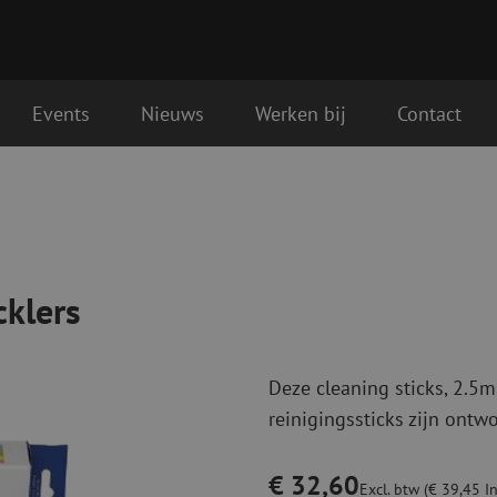
Events
Nieuws
Werken bij
Contact
Glasvezel aansluitmaterialen
Glasvezel pa
gende werkdag geleverd.
Pigtails
Patchkabels s
Adapters
Patchkabels m
Las benodigdheden
Patchkabels m
cklers
Las accessoires
Simplex
Glasvezel gereedschap
Glasvezel rei
Deze cleaning sticks, 2.5m
Ontmanteling
Droge reinigin
reinigingssticks zijn ontwo
Kniptangen
Vloeistof reini
ctoren
Knijptangen
Reinigingsacce
Snijgereedschappen
Reinigingspak
€ 32,60
Excl. btw (€ 39,45 In