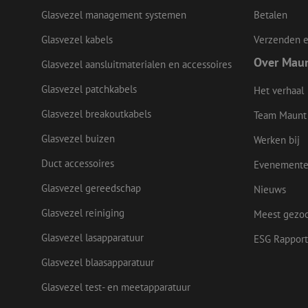
Glasvezel management systemen
Betalen
li_gc
Glasvezel kabels
Verzenden e
Over Mau
Glasvezel aansluitmaterialen en accessoires
Naam
Glasvezel patchkabels
Het verhaal
Naam
Aanbieder
Naam
zsce4753e68f69b42
/
Domein
Aanb
Naam
_ga_Q92C90TD1H
Glasvezel breakoutkabels
Team Maunt
Dome
fp_user_id
zft-
.maunt.nl
sdc
lidc
Micr
Glasvezel buizen
Werken bij
drscc
zabHMBucket
Corp
.link
Duct accessoires
Evenement
zps-tgr-dts
bcookie
Micr
Corp
Glasvezel gereedschap
Nieuws
.link
Glasvezel reiniging
Meest gezo
_gcl_au
Goog
.maun
uesign
Glasvezel lasapparatuur
ESG Rapport
Glasvezel blaasapparatuur
IDE
Goog
.doub
Glasvezel test- en meetapparatuur
_ga