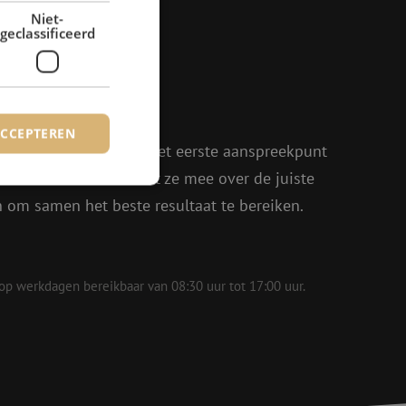
Niet-
geclassificeerd
agen?
rder!
ACCEPTEREN
oen, Julia en Isabelle het eerste aanspreekpunt
eel enthousiasme denkt ze mee over de juiste
in om samen het beste resultaat te bereiken.
rd
elding en
 op werkdagen bereikbaar van 08:30 uur tot 17:00 uur.
voor een veilige
, het verbeteren van
door het voorkomen
nvallen.
basis van de PHP-
ene doeleinden die