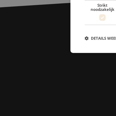
Strikt
noodzakelijk
DETAILS WE
S
Strikt noodzakelijke
accountbeheer. De we
Naam
zfccn
PHPSESSID