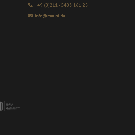
m van Google) om te
 willekeurig
+49 (0)211 - 5405 161 25
ondersteunt.
D. Het is
 en wordt gebruikt
info@maunt.de
s te berekenen voor