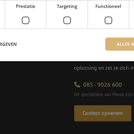
Prestatie
Targeting
Functioneel
Heb je vr
Michelle helpt je graag ve
ERGEVEN
ALLES 
Michelle is samen met Jer
voor onze klanten. Met v
oplossing en zet ze zich 
trikt noodzakelijk
Prestatie
Targeting
Functioneel
Niet-geclassificee
085 - 9026 600
 cookies maken de kernfunctionaliteiten van de website mogelijk, zoals gebruikersaanm
bsite kan niet goed worden gebruikt zonder de strikt noodzakelijke cookies.
De specialisten van Maunt zijn
Aanbieder
/
Domein
Vervaldatum
Omschrijving
Sessie
Deze cookie wordt gebruikt om te zorgen 
Zoho
indiening van formulieren op de website
pagesense-
Contact opnemen
de veiligheid en de gebruikerservaring 
collect.zoho.eu
van CSRF (Cross-Site Request Forgery) aa
Sessie
Cookie gegenereerd door applicaties op 
PHP.net
taal. Dit is een identificator voor algem
www.maunt.nl