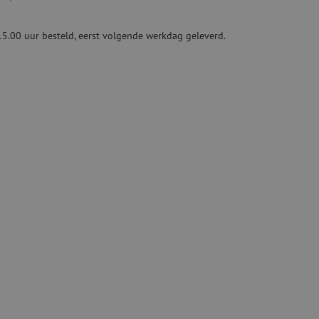
Tweedehands apparatuur
beveiliging
Tweedehands lasapparatuur
15.00 uur besteld, eerst volgende werkdag geleverd.
Tweedehands blaasapparatuur
ren
hap