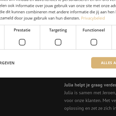
len ook informatie over jouw gebruik van onze site met onze adv
die dit kunnen combineren met andere informatie die jij aan hen 
erzameld door jouw gebruik van hun diensten.
Privacybeleid
Prestatie
Targeting
Functioneel
ERGEVEN
ALLES 
Heb je vr
Julia helpt je graag verder
trikt noodzakelijk
Prestatie
Targeting
Functioneel
Niet-geclassificee
Julia is samen met Jeroen
 cookies maken de kernfunctionaliteiten van de website mogelijk, zoals gebruikersaanm
voor onze klanten. Met v
bsite kan niet goed worden gebruikt zonder de strikt noodzakelijke cookies.
oplossing en zet ze zich 
Aanbieder
/
Domein
Vervaldatum
Omschrijving