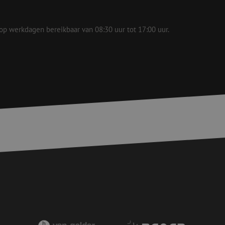
voor een veilige
, het verbeteren van
door het voorkomen
nvallen.
 op werkdagen bereikbaar van 08:30 uur tot 17:00 uur.
basis van de PHP-
ene doeleinden die
erssessies te
een willekeurig
ikt, kan specifiek
eld is het behouden
ker tussen pagina's.
e Request Forgery
 ervoor dat
op een website
momenteel is
d van de site.
eid te maken
or de website, om
 het gebruik van
e Request Forgery
 ervoor dat
op een website
momenteel is
d van de site.
voor een veilige
, het verbeteren van