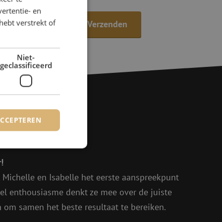
ertentie- en
hebt verstrekt of
Niet-
geclassificeerd
ACCEPTEREN
agen?
!
rd
, Michelle en Isabelle het eerste aanspreekpunt
elding en
eel enthousiasme denkt ze mee over de juiste
in om samen het beste resultaat te bereiken.