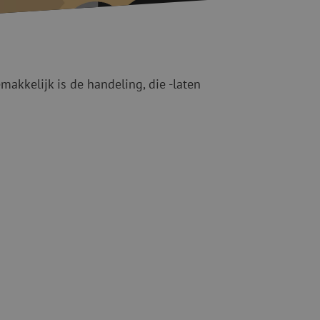
ketten
Specialty lasapparatuur
Tweedehands apparatuur
beveiliging
Tweedehands lasapparatuur
Tweedehands blaasapparatuur
makkelijk is de handeling, die -laten
ren
hap