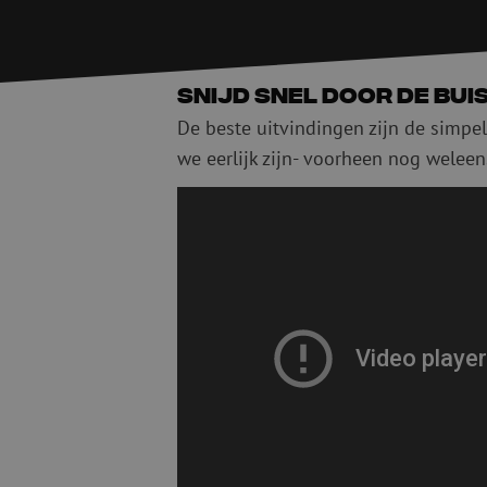
PE
Waarschuwing
Glasvezel blaasapparatuur
Glasvezel test- en
meetapparatuur
PicoFlow Rapid
Snijd snel door de buis
Nanoflow Rapid
Testen
De beste uitvindingen zijn de simpels
MultiFlow Rapid
Meten
we eerlijk zijn- voorheen nog weleens
MiniFlow Rapid
Inspectie
OTDR