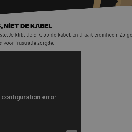
Snijgereedschappen
Reinigingspak
Verbruiksmaterialen
Coax
Bevestigingsmaterialen
Overspannings
, níet de kabel
Kabelbinders
Coax kabels
te: Je klikt de STC op de kabel, en draait eromheen. Zo ge
Tape
Coax connecto
 voor frustratie zorgde.
Overige verbruiksmaterialen
Coax gereedsc