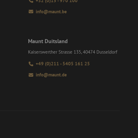
+32 (0)15 - 970 100
n gegevens
 de gebruiker en
formatie uit over
info@maunt.be
ele advertenties
mde website
versal Analytics -
algemeen gebruikte
dt gebruikt om
m van Google) om te
 willekeurig
ondersteunt.
D. Het is
Maunt Duitsland
 en wordt gebruikt
s te berekenen voor
Kaiserswerther Strasse 135, 40474 Dusseldorf
+49 (0)211 - 5405 161 25
info@maunt.de