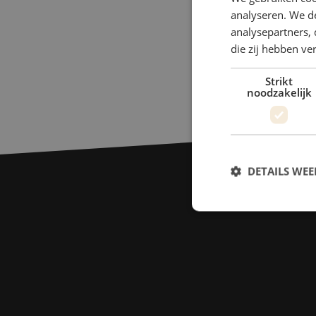
analyseren. We de
analysepartners, 
die zij hebben v
Strikt
noodzakelijk
DETAILS WE
S
Strikt noodzakelijke
accountbeheer. De we
Naam