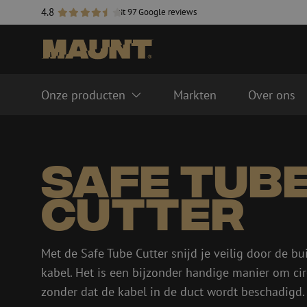
4.8
uit 97 Google reviews
Onze producten
Markten
Over ons
Glasvezel management systemen
Glasvezel kabels
Safe Tub
FTTH ODF systeem
Singlemode
LISA ODF systeem
Multimode OM3
Cutter
Lasmoffen
Multimode OM4
Glasvezel goten
Kabel accessoires
Glasvezel buizen
Duct accessoires
Met de Safe Tube Cutter snijd je veilig door de bu
Geleidebuis
Handholes
kabel. Het is een bijzonder handige manier om circ
HDPE
Inline moffen
zonder dat de kabel in de duct wordt beschadigd.
Multiducts
Koppelingen & conne