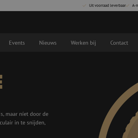
Uit voorraad leverbaar
A-
Events
Nieuws
Werken bij
Contact
Glasvezel aansluitmaterialen
Glasvezel pa
e
Pigtails
Patchkabels s
Adapters
Patchkabels m
Las benodigdheden
Patchkabels m
Las accessoires
Simplex
Glasvezel gereedschap
Glasvezel rei
is, maar níet door de
Ontmanteling
Droge reinigin
ulair in te snijden,
Kniptangen
Vloeistof reini
ctoren
Knijptangen
Reinigingsacce