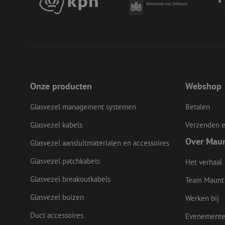
CookieScriptConse
li_gc
Onze producten
Webshop
Glasvezel management systemen
Betalen
Naam
Naam
Aanbieder
Naam
zsce4753e68f69b42
/
Domein
Aanb
Glasvezel kabels
Verzenden e
Naam
_ga_Q92C90TD1H
Dome
fp_user_id
zft-
.maunt.nl
Over Mau
Glasvezel aansluitmaterialen en accessoires
sdc
lidc
Micr
drscc
zabHMBucket
Corp
Glasvezel patchkabels
.link
Het verhaal
zps-tgr-dts
bcookie
Micr
Glasvezel breakoutkabels
Team Maunt
Corp
.link
Glasvezel buizen
Werken bij
_gcl_au
Goog
.maun
Duct accessoires
Evenement
uesign