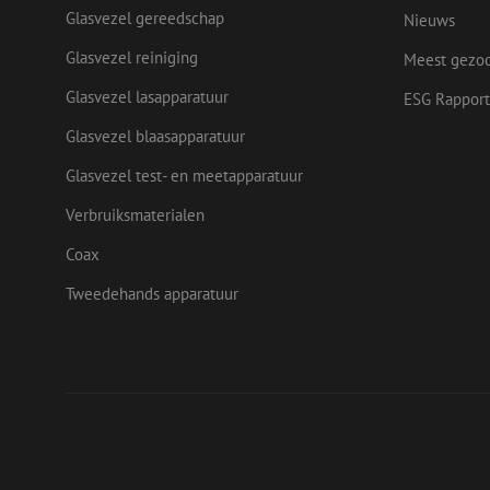
Glasvezel gereedschap
Nieuws
IDE
Goog
.doub
Glasvezel reiniging
Meest gezo
_ga
Glasvezel lasapparatuur
ESG Rapport
test_cookie
Goog
.doub
Glasvezel blaasapparatuur
Glasvezel test- en meetapparatuur
Verbruiksmaterialen
Coax
Tweedehands apparatuur