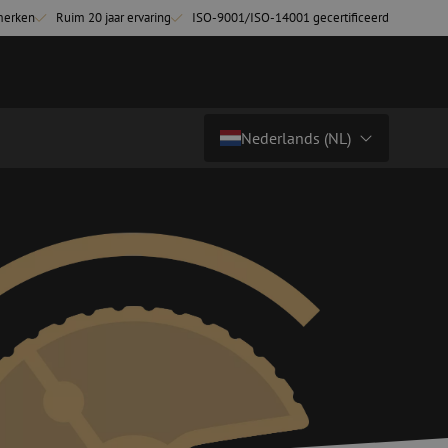
merken
Ruim 20 jaar ervaring
ISO-9001/ISO-14001 gecertificeerd
Nederlands (NL)
Land/Taal
tchkabels
Glasvezel breakoutkabels
inglemode
Breakoutkabels singlemode
Nederlands (NL)
ultimode OM3
ultimode OM4
Nederlands (BE)
English
niging
Glasvezel lasapparatuur
Français
g
Lasapparatuur
Deutsch
ging
Lasapparatuur accessoires
ssoires
Cleavers